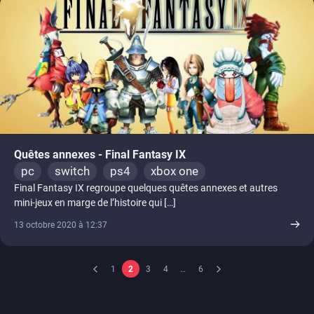
Quêtes annexes - Final Fantasy IX
pc
switch
ps4
xbox one
Final Fantasy IX regroupe quelques quêtes annexes et autres
mini-jeux en marge de l’histoire qui […]
13 octobre 2020 à 12:37
1
2
3
4
…
6