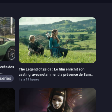
uccès des
The Legend of Zelda : Le film enrichit son
casting, avec notamment la présence de Sam
series
Neill
Il y a 19 heures