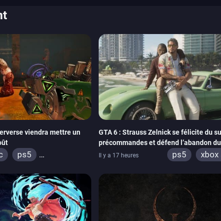
nt
erverse viendra mettre un
GTA 6 : Strauss Zelnick se félicite du s
oût
précommandes et défend l’abandon du
physique
c
ps5
ps5
xbox 
Il y a 17 heures
box series