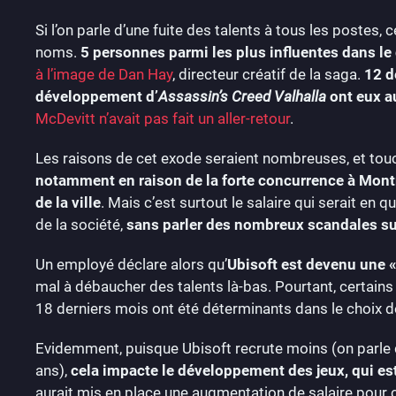
Si l’on parle d’une fuite des talents à tous les postes,
noms.
5 personnes parmi les plus influentes dans 
à l’image de Dan Hay
, directeur créatif de la saga.
12 d
développement d’
Assassin’s Creed Valhalla
ont eux a
McDevitt n’avait pas fait un aller-retour
.
Les raisons de cet exode seraient nombreuses, et touc
notamment en raison de la forte concurrence à Mont
de la ville
. Mais c’est surtout le salaire qui serait en q
de la société,
sans parler des nombreux scandales sur 
Un employé déclare alors qu’
Ubisoft est devenu une 
mal à débaucher des talents là-bas. Pourtant, certains
18 derniers mois ont été déterminants dans le choix de
Evidemment, puisque Ubisoft recrute moins (on parle d
ans),
cela impacte le développement des jeux, qui es
aurait mis en place une augmentation de salaire pour c