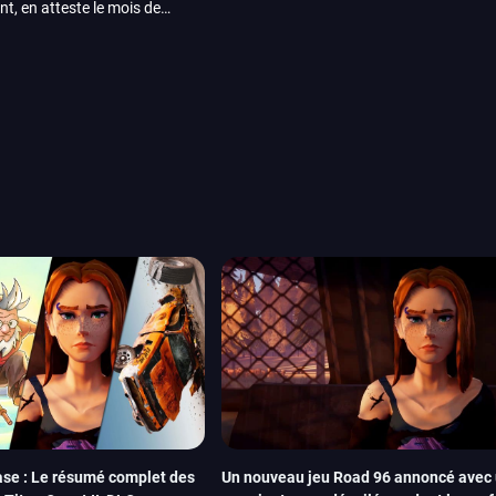
nt, en atteste le mois de
ui arrivera en août 2026.
ou les productions plus
System Works avec Marvel
reak sait faire autre
amescom, avec Star Wars,
orties jeux vidéo de août
de juin. Vous trouverez
se : Le résumé complet des
Un nouveau jeu Road 96 annoncé avec 