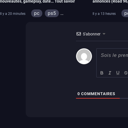
nouveautés, gameplay, date… Tout savoir
annonces (Road 96, 
REANIMAL…)
pc
ps5
p
Il y a 20 minutes
Il y a 13 heures
xbox series
x
switch 2
s
S'abonner
x
0
COMMENTAIRES