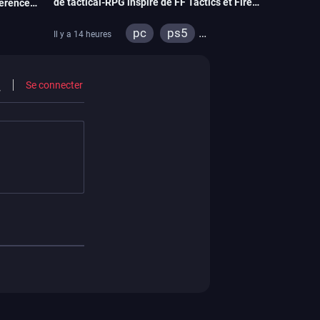
de tactical-RPG inspiré de FF Tactics et Fire
férence
Emblem
pc
ps5
Il y a 14 heures
xbox series
switch
itch
Se connecter