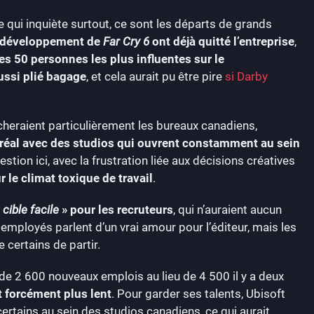
 ce qui inquiète surtout, ce sont les départs de grands
le développement de
Far Cry 6
ont déjà quitté l’entreprise
,
es 50 personnes les plus influentes sur le
ussi plié bagage
, et cela aurait pu être pire
si Darby
heraient particulièrement les bureaux canadiens,
réal avec des studios qui ouvrent constamment au sein
uestion ici, avec la frustration liée aux décisions créatives
le climat toxique de travail
.
«
cible facile
» pour les recruteurs
, qui n’auraient aucun
 employés parlent d’un vrai amour pour l’éditeur, mais les
 certains de partir.
e 2 600 nouveaux emplois au lieu de 4 500 il y a deux
t forcément plus lent
. Pour garder ses talents, Ubisoft
ertains au sein des studios canadiens, ce qui aurait