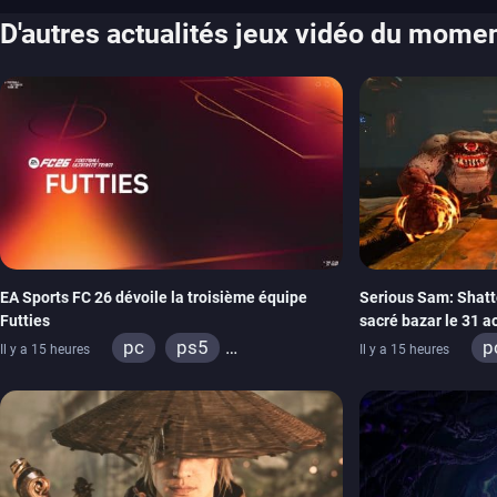
D'autres actualités jeux vidéo du mome
EA Sports FC 26 dévoile la troisième équipe
Serious Sam: Shatt
Futties
sacré bazar le 31 a
pc
ps5
p
Il y a 15 heures
Il y a 15 heures
xbox series
switch
x
ps4
xbox one
switch 2