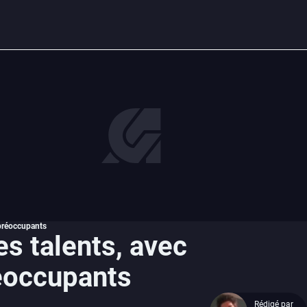
 préoccupants
es talents, avec
éoccupants
Rédigé par