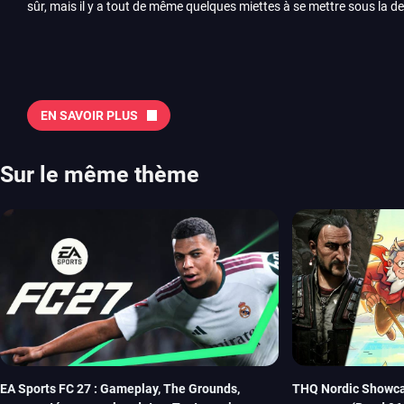
sûr, mais il y a tout de même quelques miettes à se mettre sous la de
juillet avec Assassin’s Creed et Splatoon. Voyons ensemble tout ce q
Quelles sont les sorties à retenir en août 2026 ? Avant de vous lister jeu par jeu, découvrez
notre sélection en vidéo, qui revient sur les titres à ne pas manquer 
majeures. On pense évidemment au nouveau jeu de combat de Arc 
Tokon ou encore Beast of Reincarnation, qui nous montre que Game F
EN SAVOIR PLUS
chose d’ambitieux que Pokémon. On n’oubliera pas la période de G
Plague Tale et Metal Gear Solid qui seront là. La liste de toutes les s
2026 Vous trouverez ici tous les jeux majeurs qui sortiront au mois 
Sur le même thème
aussi les jeux de ce mois dans notre page dédiée…
EA Sports FC 27 : Gameplay, The Grounds,
THQ Nordic Showca