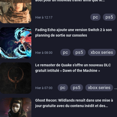
lancement des précommandes
pc
ps5
Hier à 12:17
Fading Echo ajoute une version Switch 2 à son
planning de sortie sur consoles
pc
ps5
xbox series
Hier à 08:00
Le remaster de Quake s’offre un nouveau DLC
gratuit intitulé « Dawn of the Machine »
pc
ps5
xbox series
Hier à 07:00
switch
ps4
Ghost Recon: Wildlands renaît dans une mise à
xbox one
nintendo 64
jour gratuite avec du contenu inédit et des
visuels améliorés