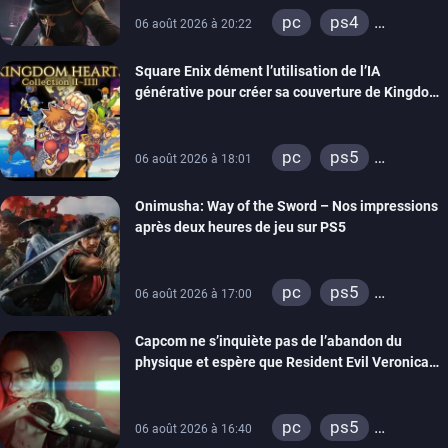
pc
ps4
06 août 2026 à 20:22
xbox one
Square Enix dément l’utilisation de l’IA
générative pour créer sa couverture de Kingdom
Hearts Collection
pc
ps5
06 août 2026 à 18:01
xbox series
Onimusha: Way of the Sword – Nos impressions
switch 2
après deux heures de jeu sur PS5
pc
ps5
06 août 2026 à 17:00
xbox series
Capcom ne s’inquiète pas de l’abandon du
switch 2
physique et espère que Resident Evil Veronica
imitera Requiem pour dynamiser la série
pc
ps5
06 août 2026 à 16:40