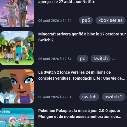
aperçu » le 27 août… sur Netflix
ps5
xbox series
06 août 2026 à 14:24
Minecraft arrivera gonflé à bloc le 27 octobre sur
Switch 2
pc
switch
06 août 2026 à 12:54
ps4
ps vita
La Switch 2 fonce vers les 24 millions de
xbox one
wiiu
consoles vendues, Tomodachi Life : Une vie de
3ds
ps3
rêve dépasse aujourd’hui les 8 millions
xbox 360
switch 2
switch
switch 2
06 août 2026 à 12:01
Pokémon Pokopia : la mise à jour 2.0.0 ajoute
Plongée et de nombreuses améliorations de
confort