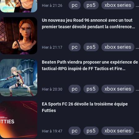
pc
ps5
xbox series
Hier à 21:26
switch
stadia
ps4
Un nouveau jeu Road 96 annoncé avec un tout
xbox one
switch 2
premier teaser dévoilé pendant la conférence
THQ Nordic
pc
ps5
xbox series
Hier à 21:17
switch
stadia
ps4
Beaten Path viendra proposer une expérience de
xbox one
tactical-RPG inspiré de FF Tactics et Fire
Emblem
pc
ps5
xbox series
Hier à 20:30
switch
EA Sports FC 26 dévoile la troisième équipe
Futties
pc
ps5
xbox series
Hier à 19:47
switch
ps4