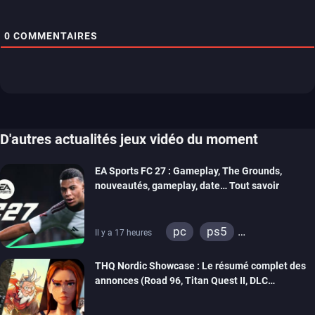
0
COMMENTAIRES
D'autres actualités jeux vidéo du moment
EA Sports FC 27 : Gameplay, The Grounds,
nouveautés, gameplay, date… Tout savoir
pc
ps5
Il y a 17 heures
xbox series
switch 2
THQ Nordic Showcase : Le résumé complet des
annonces (Road 96, Titan Quest II, DLC
REANIMAL…)