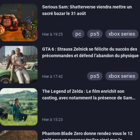
Serious Sam: Shatterverse viendra mettre un
xbox one
switch 2
sacré bazar le 31 août
pc
ps5
xbox series
Hier à 19:25
GTA 6 : Strauss Zelnick se félicite du succès des
précommandes et défend l’abandon du physique
ps5
xbox series
Hier à 17:42
The Legend of Zelda : Le film enrichit son
casting, avec notamment la présence de Sam
Neill
Hier à 15:23
Phantom Blade Zero donne rendez-vous le 12
août pour un nouveau trailer ainsi que le