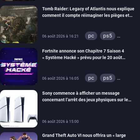
xbox series
Tomb Raider: Legacy of Atlantis nous explique
switch 2
comment il compte réimaginer les pièges et
énigmes dans une nouvelle vidéo des coulisses
de développement
pc
ps5
06 août 2026 à 16:21
xbox series
Fortnite annonce son Chapitre 7 Saison 4
switch 2
« Système Hacké » prévu pour le 20 août
prochain, tandis que Les Simpson ont fait leur
retour
pc
ps5
06 août 2026 à 16:05
xbox series
Sony commence à afficher un message
switch
ios
concernant l’arrêt des jeux physiques sur le
android
ps4
carton des PlayStation 5
xbox one
switch 2
06 août 2026 à 15:00
Grand Theft Auto VI nous offrira un « large