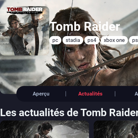
Tomb Raider
pc
stadia
ps4
xbox one
p
Aperçu
Actualités
A
Les actualités de Tomb Raide