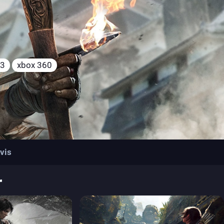
s3
xbox 360
vis
r