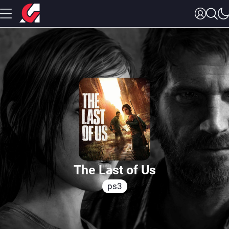
The Last of Us
ps3