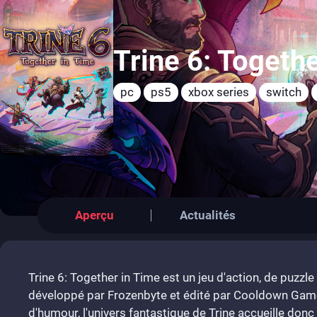
Trine 6: Togeth
pc
ps5
xbox series
switch
Aperçu
Actualités
Trine 6: Together in Time est un jeu d'action, de puzzl
développé par Frozenbyte et édité par Cooldown Game
d'humour, l'univers fantastique de Trine accueille don