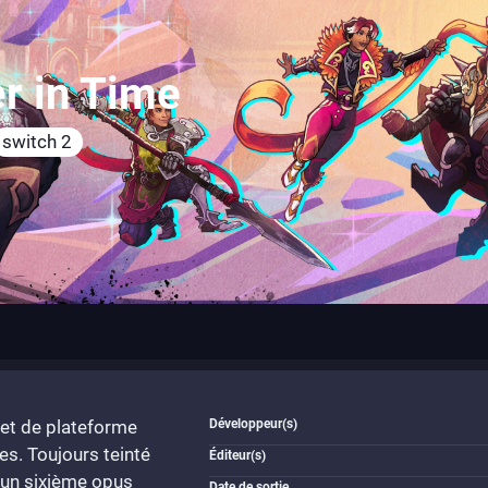
er in Time
switch 2
e et de plateforme
Développeur(s)
s. Toujours teinté
Éditeur(s)
c un sixième opus
Date de sortie