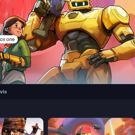
ox one
vis