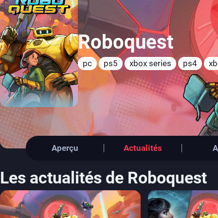
Roboquest
pc
ps5
xbox series
ps4
xb
Aperçu
Actualités
A
Les actualités de Roboquest