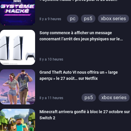
prochain, tandis que Les Simpson ont fait leur
retour
pc
ps5
xbox series
Il y a 9 heures
switch
ios
android
Sony commence à afficher un message
ps4
xbox one
concernant l’arrêt des jeux physiques sur le
switch 2
carton des PlayStation 5
Il y a 10 heures
Grand Theft Auto VI nous offrira un « large
aperçu » le 27 août… sur Netflix
ps5
xbox series
Il y a 11 heures
Minecraft arrivera gonflé à bloc le 27 octobre sur
Switch 2