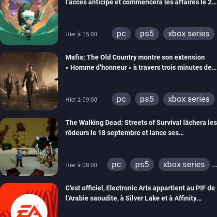
l’accès anticipé et commencera les affaires le 2
septembre
pc
ps5
xbox series
Hier à 15:00
Mafia: The Old Country montre son extension
« Homme d’honneur » à travers trois minutes de
gameplay commenté
pc
ps5
xbox series
Hier à 09:00
The Walking Dead: Streets of Survival lâchera les
rôdeurs le 18 septembre et lance ses
précommandes
pc
ps5
xbox series
Hier à 08:00
switch
switch 2
C’est officiel, Electronic Arts appartient au PIF de
l’Arabie saoudite, à Silver Lake et à Affinity
Partners