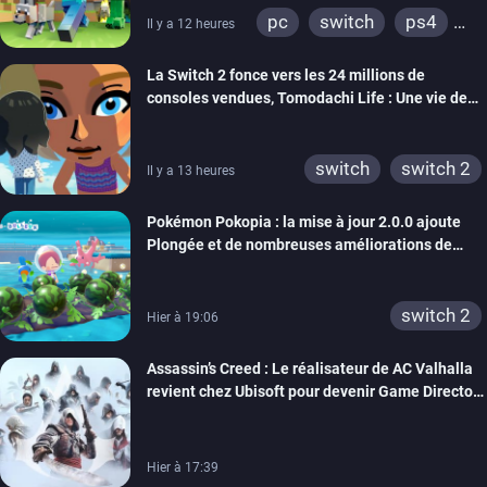
pc
switch
ps4
Il y a 12 heures
ps vita
xbox one
La Switch 2 fonce vers les 24 millions de
wiiu
3ds
ps3
consoles vendues, Tomodachi Life : Une vie de
xbox 360
switch 2
rêve dépasse aujourd’hui les 8 millions
switch
switch 2
Il y a 13 heures
Pokémon Pokopia : la mise à jour 2.0.0 ajoute
Plongée et de nombreuses améliorations de
confort
switch 2
Hier à 19:06
Assassin’s Creed : Le réalisateur de AC Valhalla
revient chez Ubisoft pour devenir Game Director
de la marque
Hier à 17:39