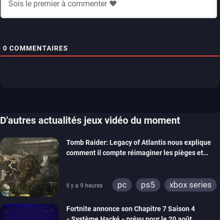
0
COMMENTAIRES
D'autres actualités jeux vidéo du moment
Tomb Raider: Legacy of Atlantis nous explique
comment il compte réimaginer les pièges et
énigmes dans une nouvelle vidéo des coulisses
de développement
pc
ps5
xbox series
Il y a 9 heures
switch 2
Fortnite annonce son Chapitre 7 Saison 4
« Système Hacké » prévu pour le 20 août