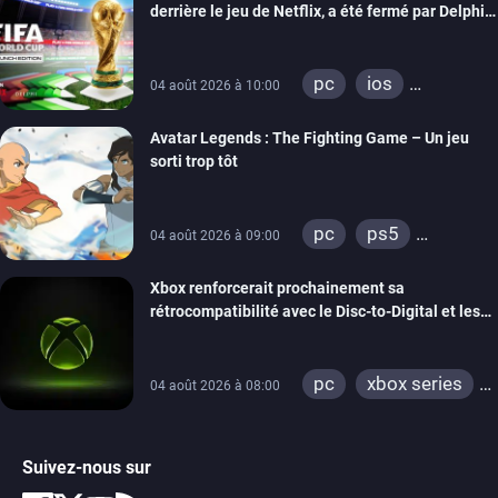
derrière le jeu de Netflix, a été fermé par Delphi
Interactive
pc
ios
04 août 2026 à 10:00
android
Avatar Legends : The Fighting Game – Un jeu
sorti trop tôt
pc
ps5
04 août 2026 à 09:00
xbox series
Xbox renforcerait prochainement sa
switch
switch 2
rétrocompatibilité avec le Disc-to-Digital et les
portages de jeux Xbox 360 sur PC
pc
xbox series
04 août 2026 à 08:00
xbox one
xbox 360
Suivez-nous sur