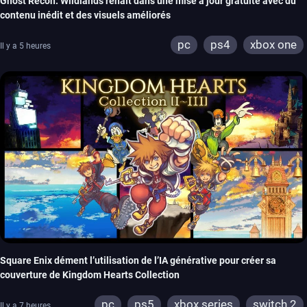
Ghost Recon: Wildlands renaît dans une mise à jour gratuite avec du
contenu inédit et des visuels améliorés
pc
ps4
xbox one
Il y a 5 heures
Square Enix dément l’utilisation de l’IA générative pour créer sa
couverture de Kingdom Hearts Collection
pc
ps5
xbox series
switch 2
Il y a 7 heures