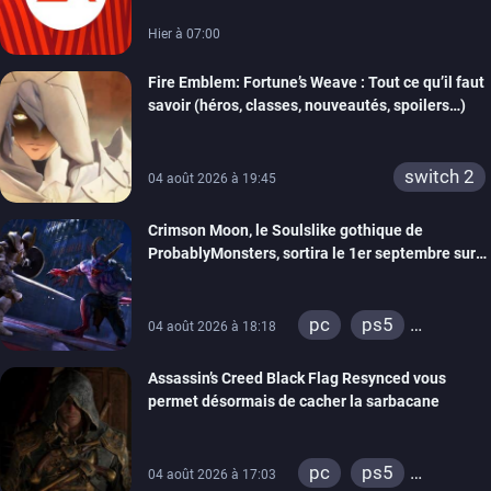
Hier à 07:00
Fire Emblem: Fortune’s Weave : Tout ce qu’il faut
savoir (héros, classes, nouveautés, spoilers…)
switch 2
04 août 2026 à 19:45
Crimson Moon, le Soulslike gothique de
ProbablyMonsters, sortira le 1er septembre sur
PC, PS5 et Xbox Series
pc
ps5
04 août 2026 à 18:18
xbox series
Assassin’s Creed Black Flag Resynced vous
permet désormais de cacher la sarbacane
pc
ps5
04 août 2026 à 17:03