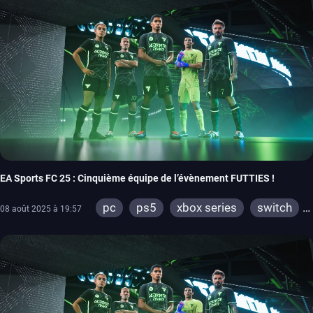
EA Sports FC 25 : Cinquième équipe de l’évènement FUTTIES !
pc
ps5
xbox series
switch
08 août 2025 à 19:57
ps4
xbox one
switch 2