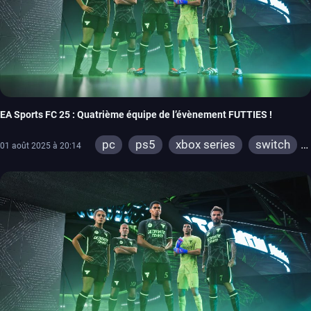
EA Sports FC 25 : Quatrième équipe de l’évènement FUTTIES !
pc
ps5
xbox series
switch
01 août 2025 à 20:14
ps4
xbox one
switch 2