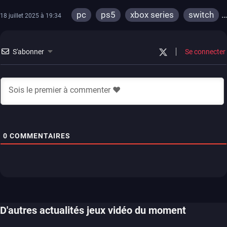
pc
ps5
xbox series
switch
18 juillet 2025 à 19:34
ps4
xbox one
switch 2
S'abonner
Se connecter
0
COMMENTAIRES
D'autres actualités jeux vidéo du moment