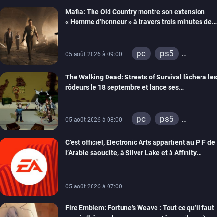
xbox series
Mafia: The Old Country montre son extension
« Homme d’honneur » à travers trois minutes de
gameplay commenté
pc
ps5
05 août 2026 à 09:00
xbox series
The Walking Dead: Streets of Survival lâchera les
rôdeurs le 18 septembre et lance ses
précommandes
pc
ps5
05 août 2026 à 08:00
xbox series
C’est officiel, Electronic Arts appartient au PIF de
switch
switch 2
l’Arabie saoudite, à Silver Lake et à Affinity
Partners
05 août 2026 à 07:00
Fire Emblem: Fortune’s Weave : Tout ce qu’il faut