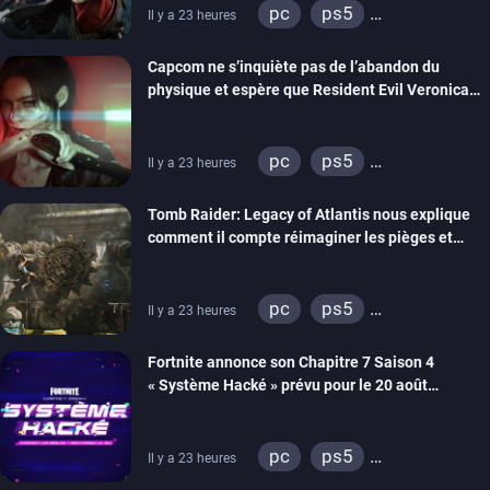
pc
ps5
Il y a 23 heures
xbox series
switch 2
Capcom ne s’inquiète pas de l’abandon du
physique et espère que Resident Evil Veronica
imitera Requiem pour dynamiser la série
pc
ps5
Il y a 23 heures
xbox series
switch 2
Tomb Raider: Legacy of Atlantis nous explique
comment il compte réimaginer les pièges et
énigmes dans une nouvelle vidéo des coulisses
de développement
pc
ps5
Il y a 23 heures
xbox series
switch 2
Fortnite annonce son Chapitre 7 Saison 4
« Système Hacké » prévu pour le 20 août
prochain, tandis que Les Simpson ont fait leur
retour
pc
ps5
Il y a 23 heures
xbox series
switch