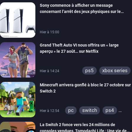
Sony commence à afficher un message
ios
android
ps4
concernant l’arrêt des jeux physiques sur le
xbox one
switch 2
carton des PlayStation 5
Hier à 15:00
Grand Theft Auto VI nous offrira un « large
aperçu » le 27 août… sur Netflix
ps5
xbox series
Hier à 14:24
Minecraft arrivera gonflé à bloc le 27 octobre sur
Switch 2
pc
switch
ps4
Hier à 12:54
ps vita
xbox one
La Switch 2 fonce vers les 24 millions de
wiiu
3ds
ps3
consoles vendues, Tomodachi Life : Une vie de