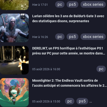
pc
ps5
xbox series
Hier à 17:01
Larian célèbre les 3 ans de Baldur’s Gate 3 avec
des statistiques disons, surprenantes
pc
ps5
xbox series
Hier à 16:26
DERELIKT, un FPS horrifique à l’esthétique PS1
prévu sur PC pour cette année, se montre dans
un trailer de gameplay
pc
05 août 2026 à 16:00
Moonlighter 2: The Endless Vault sortira de
l’accès anticipé et commencera les affaires le 2
septembre
pc
ps5
05 août 2026 à 15:00