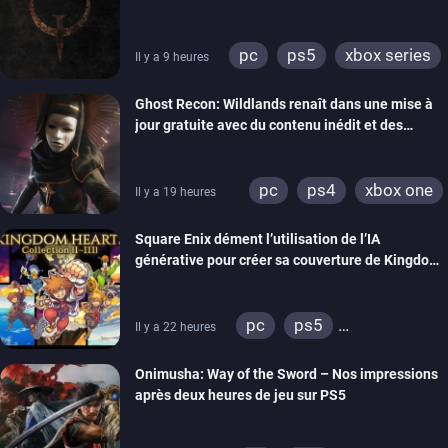
pc
ps5
xbox series
Il y a 9 heures
switch
ps4
Ghost Recon: Wildlands renaît dans une mise à
xbox one
nintendo 64
jour gratuite avec du contenu inédit et des
visuels améliorés
pc
ps4
xbox one
Il y a 19 heures
Square Enix dément l’utilisation de l’IA
générative pour créer sa couverture de Kingdom
Hearts Collection
pc
ps5
Il y a 22 heures
xbox series
switch 2
Onimusha: Way of the Sword – Nos impressions
après deux heures de jeu sur PS5