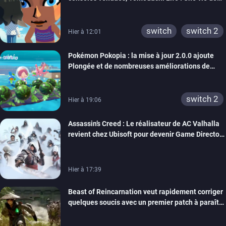
xbox 360
switch 2
rêve dépasse aujourd’hui les 8 millions
switch
switch 2
Hier à 12:01
Pokémon Pokopia : la mise à jour 2.0.0 ajoute
Plongée et de nombreuses améliorations de
confort
switch 2
Hier à 19:06
Assassin’s Creed : Le réalisateur de AC Valhalla
revient chez Ubisoft pour devenir Game Director
de la marque
Hier à 17:39
Beast of Reincarnation veut rapidement corriger
quelques soucis avec un premier patch à paraître
bientôt