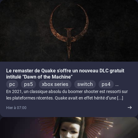
Le remaster de Quake s'offre un nouveau DLC gratuit
intitulé "Dawn of the Machine"
pc
ps5
xbox series
switch
ps4
En 2021, un classique absolu du boomer shooter est ressorti sur
xbox one
nintendo 64
les plateformes récentes. Quake avait en effet hérité d’une [...]
Hier à 07:00