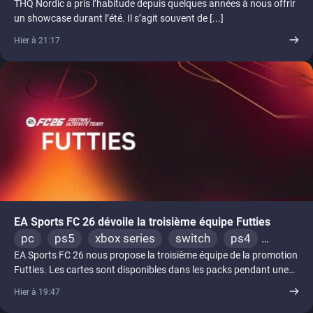
THQ Nordic a pris l’habitude depuis quelques années à nous offrir
ps4
xbox one
un showcase durant l’été. Il s’agit souvent de [...]
Hier à 21:17
EA Sports FC 26 dévoile la troisième équipe Futties
pc
ps5
xbox series
switch
ps4
EA Sports FC 26 nous propose la troisième équipe de la promotion
xbox one
switch 2
Futties. Les cartes sont disponibles dans les packs pendant une
semaine.
Hier à 19:47