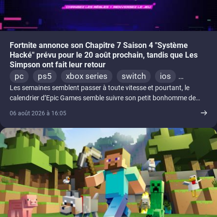
Fortnite annonce son Chapitre 7 Saison 4 "Système
Hacké" prévu pour le 20 août prochain, tandis que Les
Simpson ont fait leur retour
pc
ps5
xbox series
switch
ios
Les semaines semblent passer à toute vitesse et pourtant, le
android
ps4
xbox one
switch 2
calendrier d’Epic Games semble suivre son petit bonhomme de
chemin [...]
06 août 2026 à 16:05