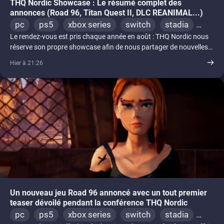
THQ Nordic Showcase : Le résumé complet des
annonces (Road 96, Titan Quest II, DLC REANIMAL...)
pc
ps5
xbox series
switch
stadia
Le rendez-vous est pris chaque année en août : THQ Nordic nous
ps4
xbox one
switch 2
réserve son propre showcase afin de nous partager de nouvelles
[...]
Hier à 21:26
Un nouveau jeu Road 96 annoncé avec un tout premier
teaser dévoilé pendant la conférence THQ Nordic
pc
ps5
xbox series
switch
stadia