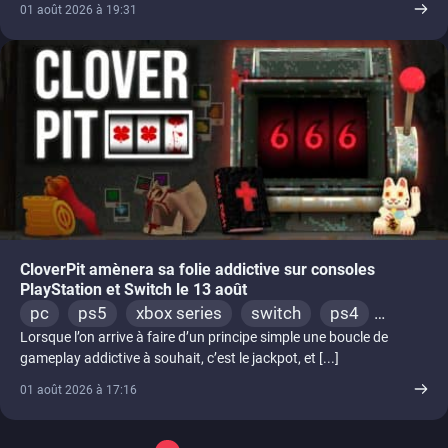
01 août 2026 à 19:31
CloverPit amènera sa folie addictive sur consoles
PlayStation et Switch le 13 août
pc
ps5
xbox series
switch
ps4
Lorsque l’on arrive à faire d’un principe simple une boucle de
xbox one
switch 2
gameplay addictive à souhait, c’est le jackpot, et [...]
01 août 2026 à 17:16