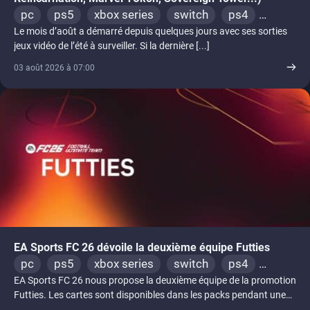
pc
ps5
xbox series
switch
ps4
Le mois d’août a démarré depuis quelques jours avec ses sorties
xbox one
switch 2
jeux vidéo de l’été à surveiller. Si la dernière [...]
03 août 2026 à 07:00
EA Sports FC 26 dévoile la deuxième équipe Futties
pc
ps5
xbox series
switch
ps4
EA Sports FC 26 nous propose la deuxième équipe de la promotion
xbox one
switch 2
Futties. Les cartes sont disponibles dans les packs pendant une
semaine.