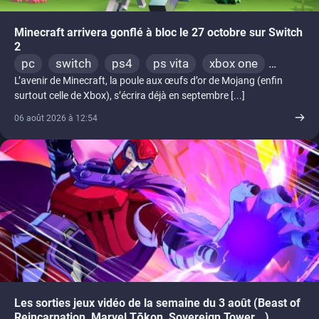
Minecraft arrivera gonflé à bloc le 27 octobre sur Switch
2
pc
switch
ps4
ps vita
xbox one
L’avenir de Minecraft, la poule aux œufs d’or de Mojang (enfin
wiiu
3ds
ps3
xbox 360
switch 2
surtout celle de Xbox), s’écrira déjà en septembre [...]
06 août 2026 à 12:54
Les sorties jeux vidéo de la semaine du 3 août (Beast of
Reincarnation, Marvel Tōkon, Sovereign Tower...)