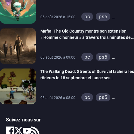
septembre
pc
ps5
05 août 2026 à 15:00
xbox series
Mafia: The Old Country montre son extension
« Homme d’honneur » à travers trois minutes de
gameplay commenté
pc
ps5
05 août 2026 à 09:00
xbox series
The Walking Dead: Streets of Survival lâchera les
rôdeurs le 18 septembre et lance ses
précommandes
pc
ps5
05 août 2026 à 08:00
xbox series
switch
switch 2
Suivez-nous sur