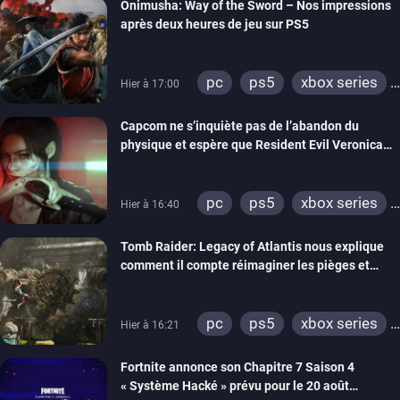
Onimusha: Way of the Sword – Nos impressions
après deux heures de jeu sur PS5
pc
ps5
xbox series
Hier à 17:00
switch 2
Capcom ne s’inquiète pas de l’abandon du
physique et espère que Resident Evil Veronica
imitera Requiem pour dynamiser la série
pc
ps5
xbox series
Hier à 16:40
switch 2
Tomb Raider: Legacy of Atlantis nous explique
comment il compte réimaginer les pièges et
énigmes dans une nouvelle vidéo des coulisses
de développement
pc
ps5
xbox series
Hier à 16:21
switch 2
Fortnite annonce son Chapitre 7 Saison 4
« Système Hacké » prévu pour le 20 août