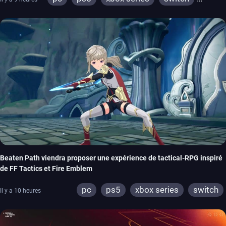
stadia
ps4
xbox one
Beaten Path viendra proposer une expérience de tactical-RPG inspiré
de FF Tactics et Fire Emblem
pc
ps5
xbox series
switch
Il y a 10 heures