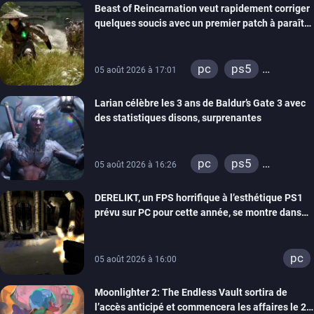
Beast of Reincarnation veut rapidement corriger
quelques soucis avec un premier patch à paraître
bientôt
pc
ps5
05 août 2026 à 17:01
xbox series
Larian célèbre les 3 ans de Baldur’s Gate 3 avec
des statistiques disons, surprenantes
pc
ps5
05 août 2026 à 16:26
xbox series
DERELIKT, un FPS horrifique à l’esthétique PS1
prévu sur PC pour cette année, se montre dans
un trailer de gameplay
pc
05 août 2026 à 16:00
Moonlighter 2: The Endless Vault sortira de
l’accès anticipé et commencera les affaires le 2