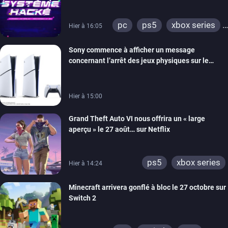
prochain, tandis que Les Simpson ont fait leur
retour
pc
ps5
xbox series
Hier à 16:05
switch
ios
android
Sony commence à afficher un message
ps4
xbox one
concernant l’arrêt des jeux physiques sur le
switch 2
carton des PlayStation 5
Hier à 15:00
Grand Theft Auto VI nous offrira un « large
aperçu » le 27 août… sur Netflix
ps5
xbox series
Hier à 14:24
Minecraft arrivera gonflé à bloc le 27 octobre sur
Switch 2