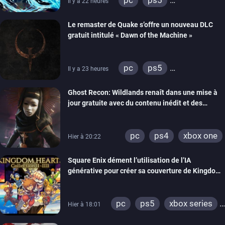
Il y a 22 heures
xbox series
Le remaster de Quake s’offre un nouveau DLC
gratuit intitulé « Dawn of the Machine »
pc
ps5
Il y a 23 heures
xbox series
switch
Ghost Recon: Wildlands renaît dans une mise à
ps4
xbox one
jour gratuite avec du contenu inédit et des
nintendo 64
visuels améliorés
pc
ps4
xbox one
Hier à 20:22
Square Enix dément l’utilisation de l’IA
générative pour créer sa couverture de Kingdom
Hearts Collection
pc
ps5
xbox series
Hier à 18:01
switch 2