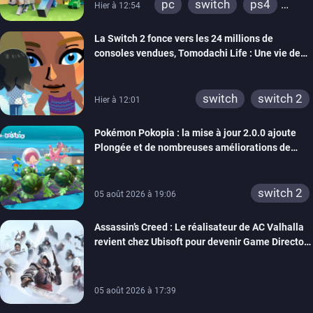
pc
switch
ps4
Hier à 12:54
ps vita
xbox one
La Switch 2 fonce vers les 24 millions de
wiiu
3ds
ps3
consoles vendues, Tomodachi Life : Une vie de
xbox 360
switch 2
rêve dépasse aujourd’hui les 8 millions
switch
switch 2
Hier à 12:01
Pokémon Pokopia : la mise à jour 2.0.0 ajoute
Plongée et de nombreuses améliorations de
confort
switch 2
05 août 2026 à 19:06
Assassin’s Creed : Le réalisateur de AC Valhalla
revient chez Ubisoft pour devenir Game Director
de la marque
05 août 2026 à 17:39