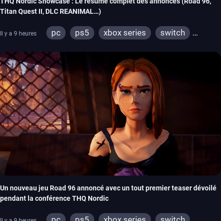
THQ Nordic Showcase : Le résumé complet des annonces (Road 96,
Titan Quest II, DLC REANIMAL…)
pc
ps5
xbox series
switch
Il y a 9 heures
stadia
ps4
xbox one
switch 2
Un nouveau jeu Road 96 annoncé avec un tout premier teaser dévoilé
pendant la conférence THQ Nordic
pc
ps5
xbox series
switch
Il y a 9 heures