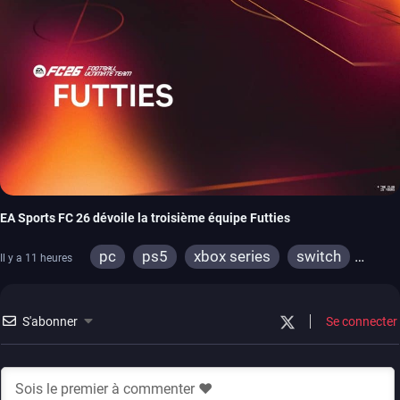
EA Sports FC 26 dévoile la troisième équipe Futties
pc
ps5
xbox series
switch
Il y a 11 heures
ps4
xbox one
switch 2
S'abonner
Se connecter