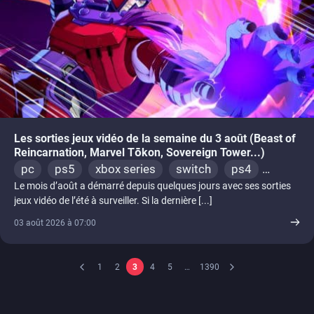
Les sorties jeux vidéo de la semaine du 3 août (Beast of
Reincarnation, Marvel Tōkon, Sovereign Tower...)
pc
ps5
xbox series
switch
ps4
Le mois d’août a démarré depuis quelques jours avec ses sorties
xbox one
switch 2
jeux vidéo de l’été à surveiller. Si la dernière [...]
03 août 2026 à 07:00
1
2
3
4
5
…
1390