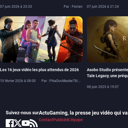
rendez-vous le 27 août pour le jeu d’Asobo
Day, Persona 6, Spyro,
07 juin 2026 à 23:33
Par : Florian
07 juin 2026 à 21:24
Studio
Les 16 jeux vidéo les plus attendus de 2026
Asobo Studio présent
Tale Legacy, une préqu
10 février 2026 à 08:00
Par : PikaDocMaster78/PikaDoc42
et destinée funeste
08 juin 2025 à 19:07
ActuGaming, la presse jeu vidéo qui va 
Suivez-nous sur
Contact
Publicité
L’équipe