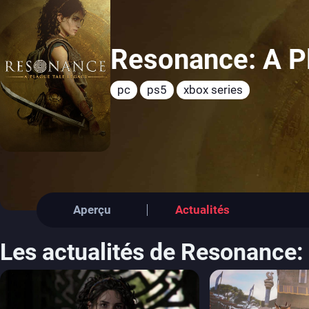
Resonance: A P
pc
ps5
xbox series
Aperçu
Actualités
Les actualités de Resonance: