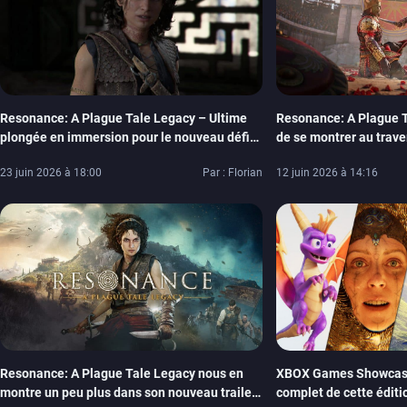
Resonance: A Plague Tale Legacy – Ultime
Resonance: A Plague T
plongée en immersion pour le nouveau défi
de se montrer au trave
des bordelais d’Asobo Studio, notre aperçu
séquence de gamepla
23 juin 2026 à 18:00
Par : Florian
12 juin 2026 à 14:16
Resonance: A Plague Tale Legacy nous en
XBOX Games Showcase
montre un peu plus dans son nouveau trailer,
complet de cette éditi