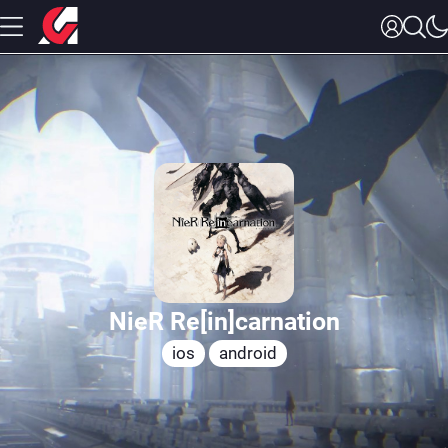
NieR Re[in]carnation
ios
android