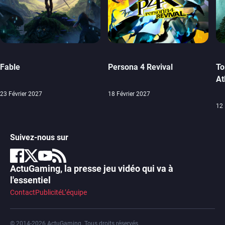
Fable
Persona 4 Revival
To
At
23 Février 2027
18 Février 2027
12 
Suivez-nous sur
ActuGaming, la presse jeu vidéo qui va à
l'essentiel
Contact
Publicité
L’équipe
© 2014-2026 ActuGaming. Tous droits réservés.