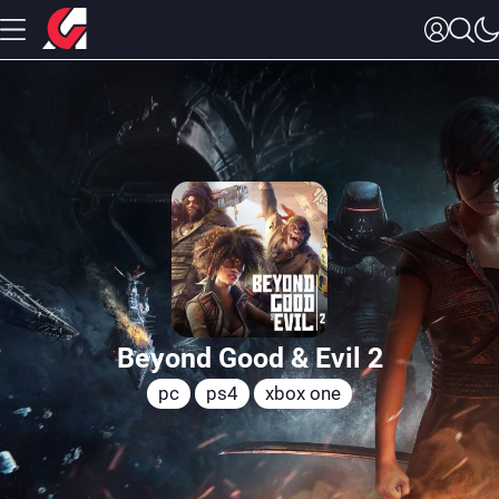
Beyond Good & Evil 2
pc
ps4
xbox one