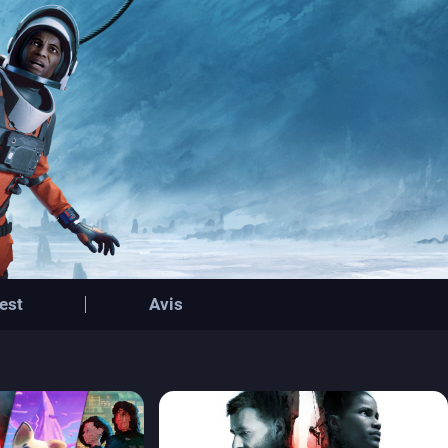
est
Avis