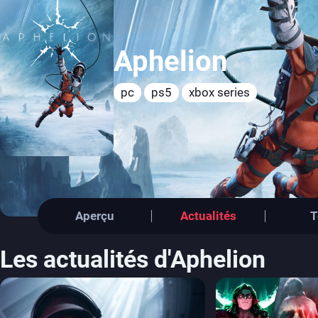
Aphelion
pc
ps5
xbox series
Aperçu
Actualités
T
Les actualités d'Aphelion