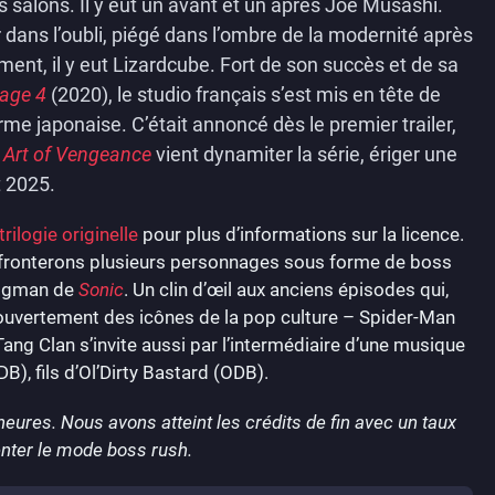
os salons. Il y eut un avant et un après Joe Musashi.
dans l’oubli, piégé dans l’ombre de la modernité après
ment, il y eut Lizardcube. Fort de son succès et de sa
Rage 4
(2020), le studio français s’est mis en tête de
rme japonaise. C’était annoncé dès le premier trailer,
: Art of Vengeance
vient dynamiter la série, ériger une
t 2025.
trilogie originelle
pour plus d’informations sur la licence.
ffronterons plusieurs personnages sous forme de boss
 Eggman de
Sonic
. Un clin d’œil aux anciens épisodes qui,
r ouvertement des icônes de la pop culture – Spider-Man
ang Clan s’invite aussi par l’intermédiaire d’une musique
), fils d’Ol’Dirty Bastard (ODB).
eures. Nous avons atteint les crédits de fin avec un taux
enter le mode boss rush.