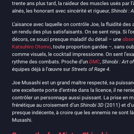
trente ans plus tard, la raideur des muscles usés par l’
aînés, les honorant avec sincérité et rigueur,
Shinobi : 
L’aisance avec laquelle on contrôle Joe, la fluidité des
un rendu des plus satisfaisants. On se sent ninja. Si l’o
décors, ce souci presque maladif du détail – une
obses
Katsuhiro Otomo
, toute proportion gardée –, sans oub
comme visuels, le cocktail impressionne. On sent l’ex
rythme des combats. Proche d’un
DMC
,
Shinobi : Art 
équipes déjà à l’œuvre sur
Streets of Rage 4
.
Joe Musashi est un grand maître respecté, sa puissan
une excellente porte d’entrée dans la licence, il ne re
contrôler un personnage aussi puissant. La prise en main
frénétique au croisement d’un
Shinobi 3D
(2011) et d’u
presque indécente, à croire que les ennemis ne sont là 
Musashi.