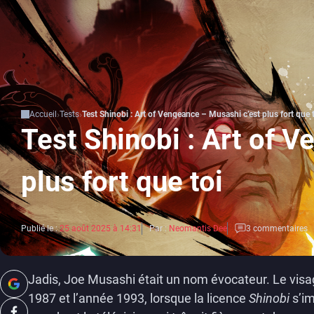
Accueil
Tests
Test Shinobi : Art of Vengeance – Musashi c’est plus fort que 
Test Shinobi : Art of 
plus fort que toi
Publié le :
25 août 2025 à 14:31
Par :
Neomantis Dee
3 commentaires
Jadis, Joe Musashi était un nom évocateur. Le visa
1987 et l’année 1993, lorsque la licence
Shinobi
s’im