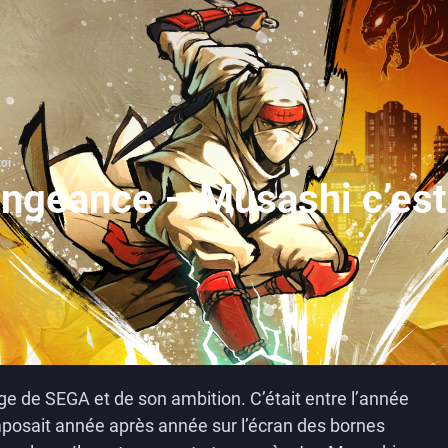
toi
Vengeance – Musashi c’est
ge de SEGA et de son ambition. C’était entre l’année
posait année après année sur l’écran des bornes