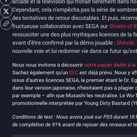
arcade et la télévision qui trônait fièrement dans n
Cependant, cela n’empêcha pas la série de sombrer 
des tentatives de retour discutables. Et puis, récem
fructueuse collaboration avec SEGA sur
Streets of 
ressusciter une des plus mythiques licences de la fi
avant d’être confirmé par la démo jouable :
Shinobi 
nouvelle voie et lui redonner vie dans ce futur qu’es
Nous vous invitons à découvrir
notre papier dédié à la 
Sachez également qu’un
DLC
est déjà prévu. Nous y a
issus d’autres licences SEGA, le premier étant le Dr.
dans leur version japonaise, n’hésitaient pas à plagie
par exemple – afin que Musashi les neutralise. Le Wu-T
promotionnelle interprétée par Young Dirty Bastard (YDB
Conditions de test : Nous avons joué sur PS5 durant 18 h
de complétion de 91% avant de rejouer des niveaux et t