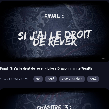
Final : Si j’ai le droit de rêver – Like a Dragon Infinite Wealth
pc
ps5
xbox series
ps4
15 août 2024 à 20:28
xbox one