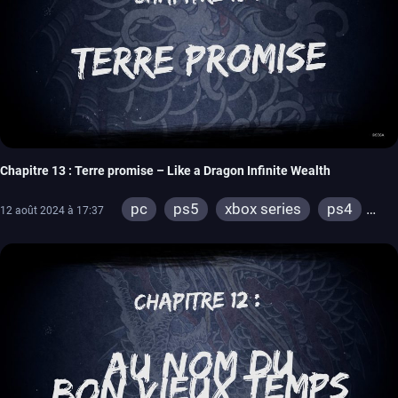
Chapitre 13 : Terre promise – Like a Dragon Infinite Wealth
pc
ps5
xbox series
ps4
12 août 2024 à 17:37
xbox one