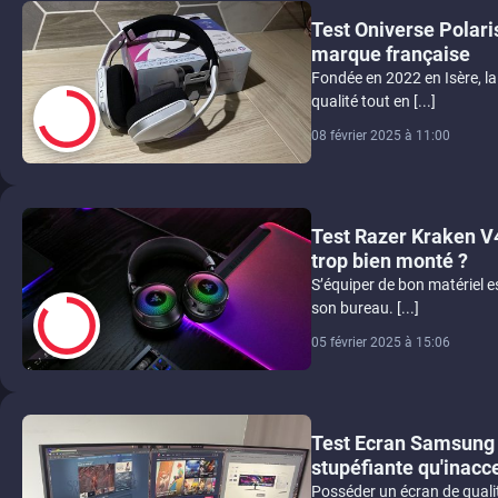
Test Oniverse Polaris
marque française
Fondée en 2022 en Isère, l
qualité tout en [...]
08 février 2025 à 11:00
7
Test Razer Kraken V4
trop bien monté ?
S’équiper de bon matériel 
son bureau. [...]
05 février 2025 à 15:06
8.5
Test Ecran Samsung 
stupéfiante qu'inacc
Posséder un écran de quali