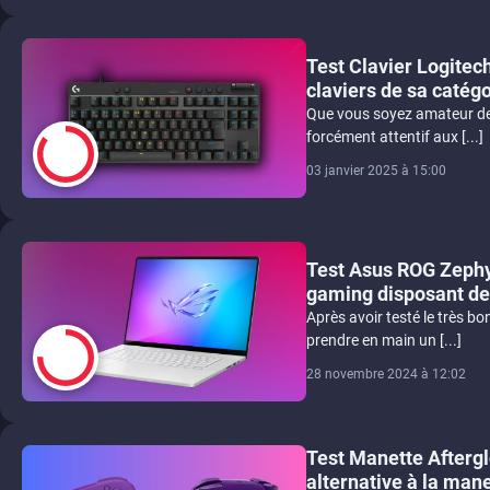
8
Test Clavier Logitec
claviers de sa catégo
Que vous soyez amateur de 
forcément attentif aux [...]
03 janvier 2025 à 15:00
8.5
Test Asus ROG Zephy
gaming disposant de
Après avoir testé le très 
prendre en main un [...]
28 novembre 2024 à 12:02
7.5
Test Manette Afterg
alternative à la man