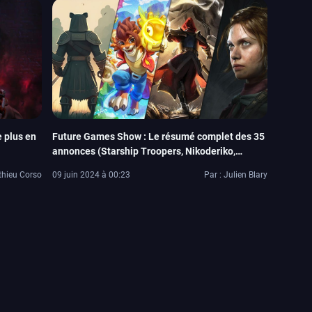
 plus en
Future Games Show : Le résumé complet des 35
annonces (Starship Troopers, Nikoderiko,
Dredge, Goat Simulator 3…)
thieu Corso
09 juin 2024 à 00:23
Par : Julien Blary