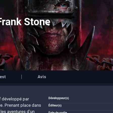
Frank Stone
est
Avis
if développé par
Développeur(s)
e. Prenant place dans
Éditeur(s)
 les aventures d'un
Date de sortie