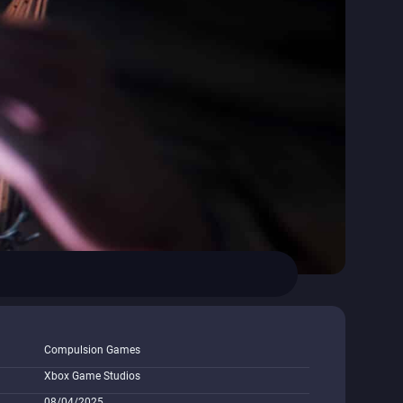
Compulsion Games
Xbox Game Studios
08/04/2025