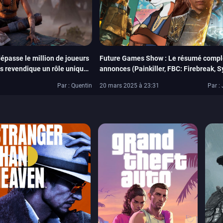
épasse le million de joueurs
Future Games Show : Le résumé compl
 revendique un rôle unique
annonces (Painkiller, FBC: Firebreak, 
Shock…)
Par : Quentin
20 mars 2025 à 23:31
Par : 