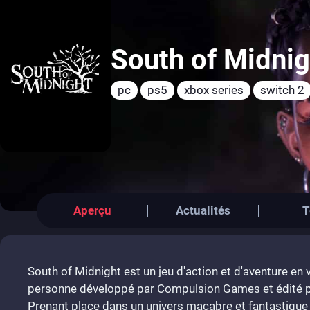
South of Midnig
pc
ps5
xbox series
switch 2
Aperçu
Actualités
T
South of Midnight est un jeu d'action et d'aventure en 
personne développé par Compulsion Games et édité 
Prenant place dans un univers macabre et fantastique 