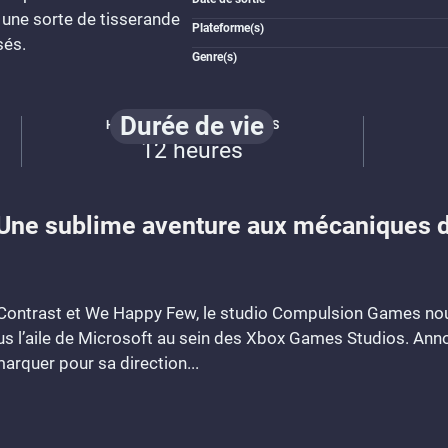
, une sorte de tisserande
Plateforme(s)
sés.
Genre(s)
Durée de vie
HISTOIRE ET QUÊTES ANNEXES
12 heures
 Une sublime aventure aux mécaniques d
Contrast et We Happy Few, le studio Compulsion Games nous
 l’aile de Microsoft au sein des Xbox Games Studios. Ann
arquer pour sa direction...