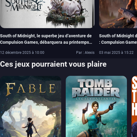
South of Midnight, le superbe jeu d’aventure de
South of Midnight d
Compulsion Games, débarquera au printemps
: Compulsion Games
2026 sur PS5 et Switch 2
chez Xbox
12 décembre 2025 à 10:00
Par : Alexis
03 mai 2025 à 15:22
Ces jeux pourraient vous plaire