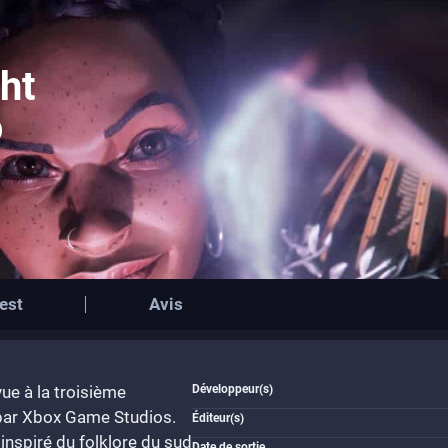
ht
est
Avis
vue à la troisième
Développeur(s)
par Xbox Game Studios.
Éditeur(s)
inspiré du folklore du sud
Date de sortie