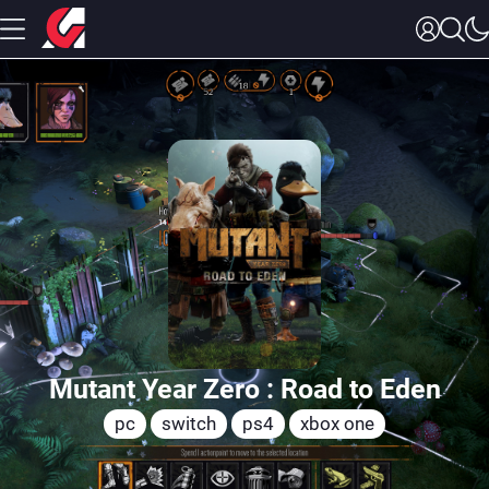
Mutant Year Zero : Road to Eden
pc
switch
ps4
xbox one