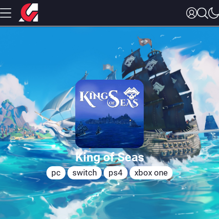
King of Seas
pc
switch
ps4
xbox one