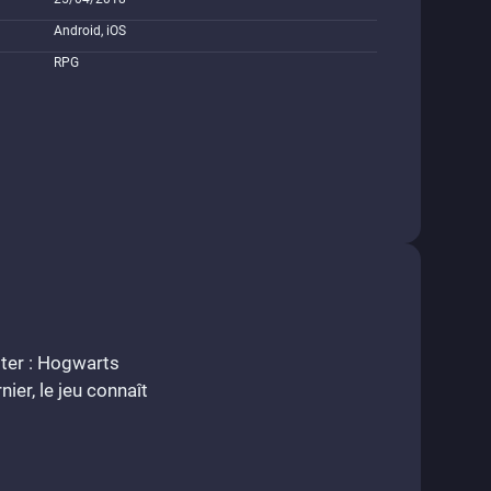
Android, iOS
RPG
tter : Hogwarts
er, le jeu connaît