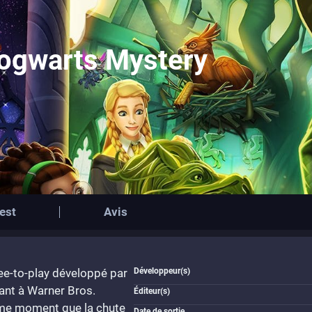
Hogwarts Mystery
est
Avis
ee-to-play développé par
Développeur(s)
ant à Warner Bros.
Éditeur(s)
ême moment que la chute
Date de sortie