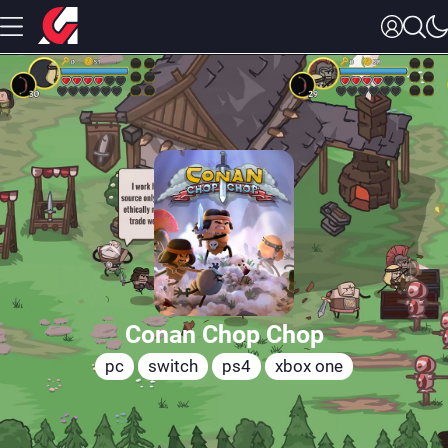
Conan Chop Chop
pc
switch
ps4
xbox one