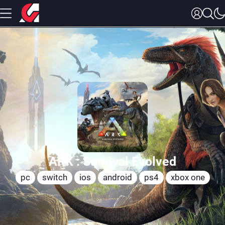
ARK : Survival Evolved
pc
switch
ios
android
ps4
xbox one