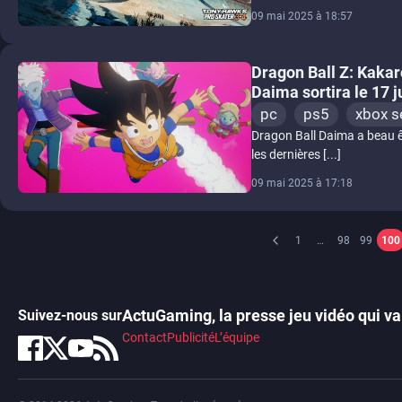
09 mai 2025 à 18:57
Dragon Ball Z: Kakar
Daima sortira le 17 j
pc
ps5
xbox s
Dragon Ball Daima a beau ê
les dernières [...]
09 mai 2025 à 17:18
1
…
98
99
100
ActuGaming, la presse jeu vidéo qui va 
Suivez-nous sur
Contact
Publicité
L’équipe