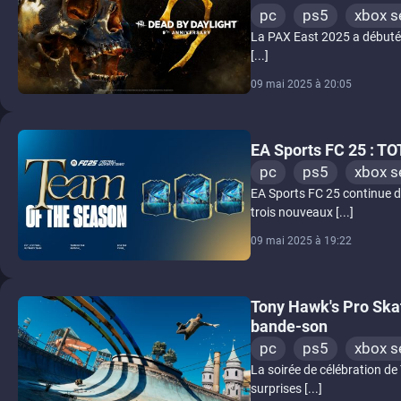
pc
ps5
xbox s
La PAX East 2025 a débuté hi
[...]
09 mai 2025 à 20:05
EA Sports FC 25 : TO
pc
ps5
xbox s
EA Sports FC 25 continue de
trois nouveaux [...]
09 mai 2025 à 19:22
Tony Hawk's Pro Skat
bande-son
pc
ps5
xbox s
La soirée de célébration d
surprises [...]