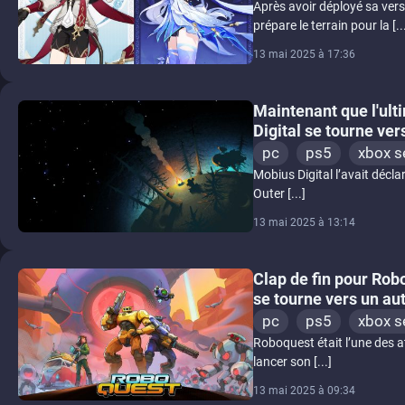
Après avoir déployé sa ver
prépare le terrain pour la [..
13 mai 2025 à 17:36
Maintenant que l'ult
Digital se tourne ver
pc
ps5
xbox s
Mobius Digital l’avait déclar
Outer [...]
13 mai 2025 à 13:14
Clap de fin pour Ro
se tourne vers un aut
pc
ps5
xbox s
Roboquest était l’une des a
lancer son [...]
13 mai 2025 à 09:34