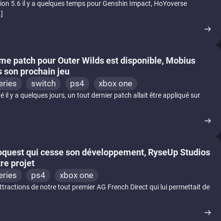
sion 5.6 il y a quelques temps pour Genshin Impact, HoYoverse
.]
ime patch pour Outer Wilds est disponible, Mobius
s son prochain jeu
eries
switch
ps4
xbox one
é il y a quelques jours, un tout dernier patch allait être appliqué sur
boquest qui cesse son développement, RyseUp Studios
re projet
eries
ps4
xbox one
ttractions de notre tout premier AG French Direct qui lui permettait de