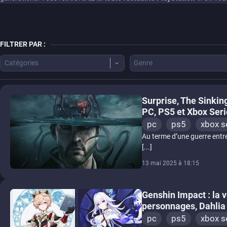
FILTRER PAR :
Catégories
Genre
Surprise, The Sinkin
PC, PS5 et Xbox Ser
pc
ps5
xbox s
Au terme d’une guerre entre
[...]
13 mai 2025 à 18:15
Genshin Impact : la 
personnages, Dahlia 
pc
ps5
xbox s