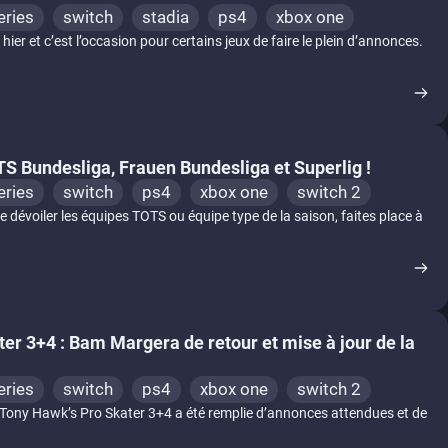
eries
switch
stadia
ps4
xbox one
er et c’est l’occasion pour certains jeux de faire le plein d’annonces.
TS Bundesliga, Frauen Bundesliga et Superlig !
eries
switch
ps4
xbox one
switch 2
 dévoiler les équipes TOTS ou équipe type de la saison, faites place à
er 3+4 : Bam Margera de retour et mise à jour de la
eries
switch
ps4
xbox one
switch 2
e Tony Hawk’s Pro Skater 3+4 a été remplie d’annonces attendues et de