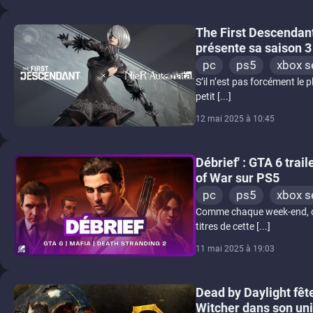
The First Descendan
présente sa saison 3
pc
ps5
xbox s
S’il n’est pas forcément le
petit [...]
12 mai 2025 à 10:45
Débrief' : GTA 6 trai
of War sur PS5
pc
ps5
xbox s
Comme chaque week-end, on 
titres de cette [...]
11 mai 2025 à 19:03
Dead by Daylight fête
Witcher dans son un