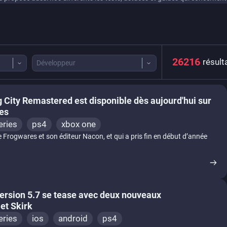
26216
résult
Développeur
g City Remastered est disponible dès aujourd'hui sur
ies
eries
ps4
xbox one
 Frogwares et son éditeur Nacon, et qui a pris fin en début d’année
version 5.7 se tease avec deux nouveaux
et Skirk
eries
ios
android
ps4