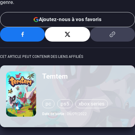
genre.
Ajoutez-nous à vos favoris
CET ARTICLE PEUT CONTENIR DES LIENS AFFILIÉS
Temtem
pc
ps5
xbox series
switch
ps4
xbox one
Date de sortie :
06/09/2022