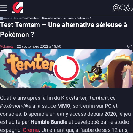
Accueil
Tests
Test Temtem – Une alternative sérieuse à Pokémon ?
Test Temtem – Une alternative sérieuse à
Pokémon ?
Velaines
22 septembre 2022 à 18:50
1
8
Quatre ans après la fin du Kickstarter,
Temtem
, ce
Pokémon-like
à la sauce
MMO
, sort enfin sur PC et
consoles. Disponible en early access depuis 2020, le jeu
est édité par
Humble Bundle
et développé par le studio
espagnol
Crema
. Un enfant qui, à l’aube de ses 12 ans,