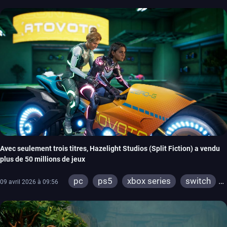
Avec seulement trois titres, Hazelight Studios (Split Fiction) a vendu
plus de 50 millions de jeux
pc
ps5
xbox series
switch
09 avril 2026 à 09:56
ps4
xbox one