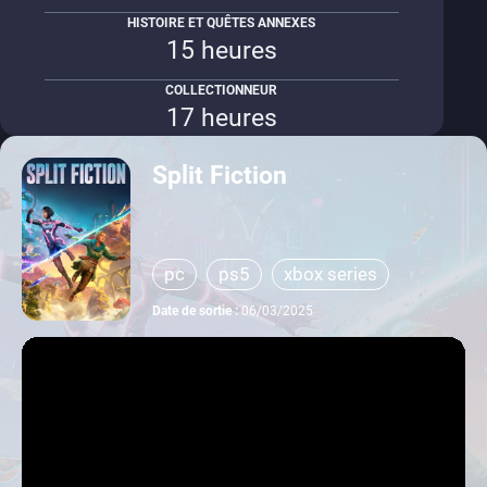
HISTOIRE ET QUÊTES ANNEXES
15 heures
COLLECTIONNEUR
17 heures
Split Fiction
pc
ps5
xbox series
switch 2
Date de sortie :
06/03/2025