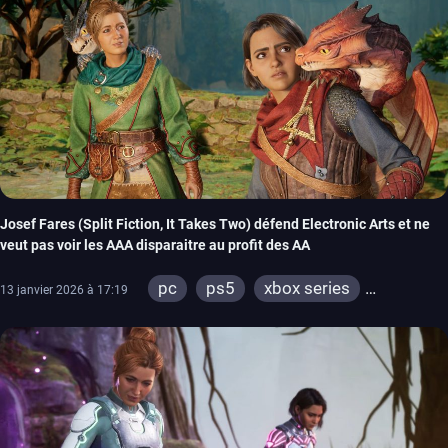
Josef Fares (Split Fiction, It Takes Two) défend Electronic Arts et ne
veut pas voir les AAA disparaitre au profit des AA
pc
ps5
xbox series
13 janvier 2026 à 17:19
switch 2