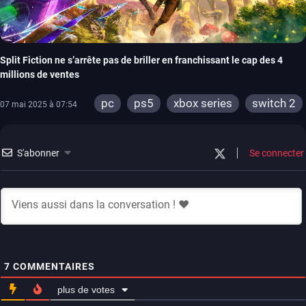
Split Fiction ne s’arrête pas de briller en franchissant le cap des 4
millions de ventes
pc
ps5
xbox series
switch 2
07 mai 2025 à 07:54
S'abonner
Se connecter
7
COMMENTAIRES
plus de votes