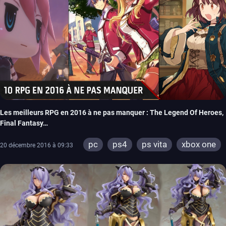
Les meilleurs RPG en 2016 à ne pas manquer : The Legend Of Heroes,
Final Fantasy…
pc
ps4
ps vita
xbox one
20 décembre 2016 à 09:33
wiiu
3ds
ps3