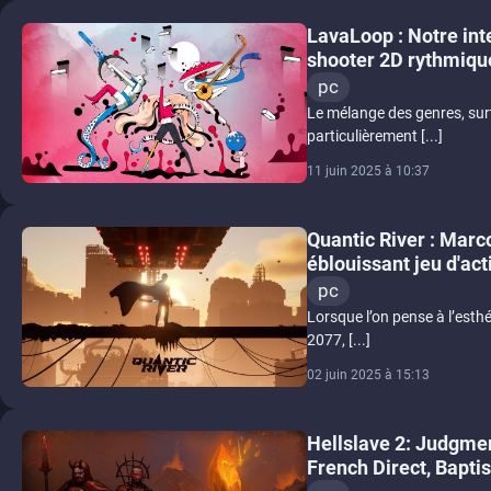
LavaLoop : Notre int
shooter 2D rythmique
pc
Le mélange des genres, surt
particulièrement [...]
11 juin 2025 à 10:37
Quantic River : Marc
éblouissant jeu d'ac
pc
Lorsque l’on pense à l’est
2077, [...]
02 juin 2025 à 15:13
Hellslave 2: Judgment
French Direct, Bapti