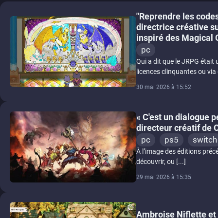
"Reprendre les codes
directrice créative s
inspiré des Magical G
pc
Qui a dit que le JRPG était 
licences clinquantes ou via d
30 mai 2026 à 15:52
« C'est un dialogue p
directeur créatif de 
pc
ps5
switch
À l’image des éditions précé
découvrir, ou [...]
29 mai 2026 à 15:35
Ambroise Niflette e