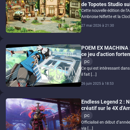
de Topotes Studio sui
Cette nouvelle édition de l’
Ambroise Niflette et la Clo
27 mai 2026 à 21:30
POEM EX MACHINA : N
ce jeu d'action forte
pc
Ce qui est intéressant dans
il fait [...]
26 juin 2025 à 18:53
Endless Legend 2 : N
créatif sur le 4X d'A
pc
Officialisé en début d’anné
via [...]