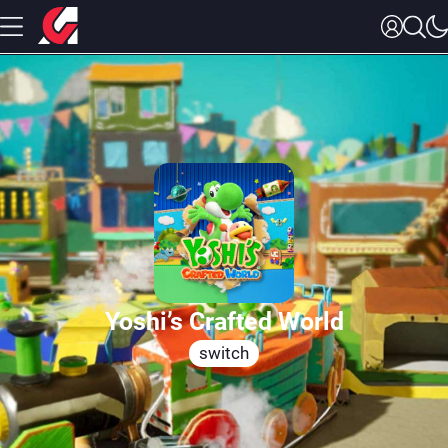
Yoshi’s Crafted World
switch