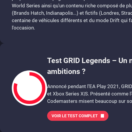
World Series ainsi qu'un contenu riche composé de pl
(Brands Hatch, Indianapolis...) et fictifs (Londres, Strad
centaine de véhicules différents et du mode Drift qui f
l'occasion.
Test GRID Legends – Un no
ambitions ?
Annoncé pendant l’EA Play 2021, GRID 
et Xbox Series X|S. Présenté comme l’op
Codemasters misent beaucoup sur son 
VOIR LE TEST COMPLET
8