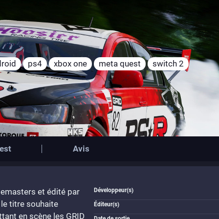
roid
ps4
xbox one
meta quest
switch 2
est
Avis
emasters et édité par
Développeur(s)
le titre souhaite
Éditeur(s)
tant en scène les GRID
Date de sortie