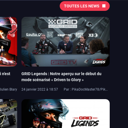
TOUTES LES NEWS
 n’est
GRID Legends : Notre aperçu sur le début du
mode scénarisé « Driven to Glory »
Julien Blary
24 janvier 2022 à 18:57
Par : PikaDocMaster78/PikaDoc42