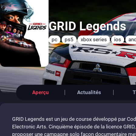
GRID Legends
pc
ps5
xbox series
ios
and
Aperçu
Actualités
T
GRID Legends est un jeu de course développé par Cod
Electronic Arts. Cinquième épisode de la licence GRID, 
proposer une campagne solo façon documentaire met