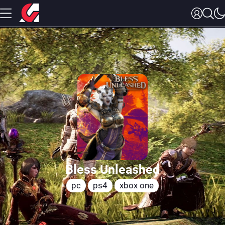
Bless Unleashed
pc
ps4
xbox one