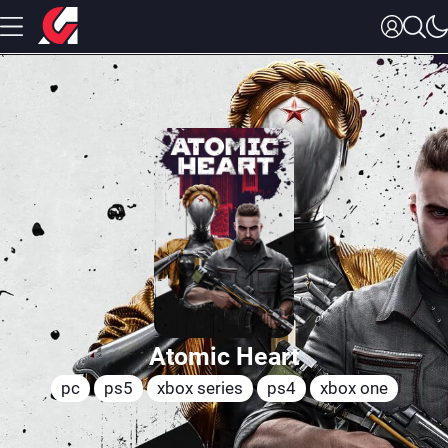
Atomic Heart
pc
ps5
xbox series
ps4
xbox one