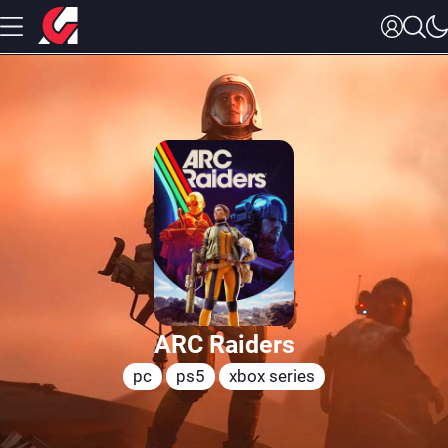
ARC Raiders
pc
ps5
xbox series