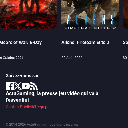
Gears of War: E-Day
Aliens: Fireteam Elite 2
Sa
6 Octobre 2026
25 Août 2026
30 
Suivez-nous sur
ActuGaming, la presse jeu vidéo qui va à
l'essentiel
Contact
Publicité
L’équipe
© 2014-2026 ActuGaming. Tous droits réservés.