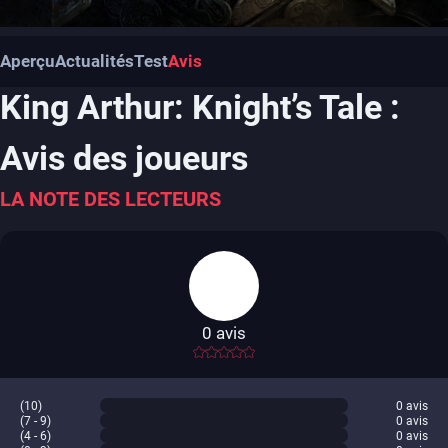
Aperçu
Actualités
Test
Avis
King Arthur: Knight’s Tale :
Avis des joueurs
LA NOTE DES LECTEURS
0
avis
-
(10)
0
avis
(7 - 9)
0
avis
(4 - 6)
0
avis