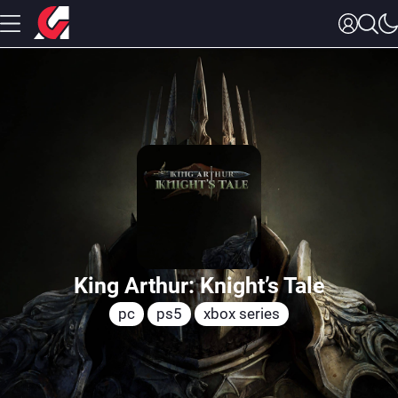
King Arthur: Knight’s Tale
pc
ps5
xbox series