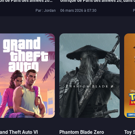
ion de Paris des années 20
onirique de Paris des années 20, dans 
 démo
aventure narrative très française
Par : Jordan
06 mars 2026 à 07:30
P
and Theft Auto VI
Phantom Blade Zero
Toy 