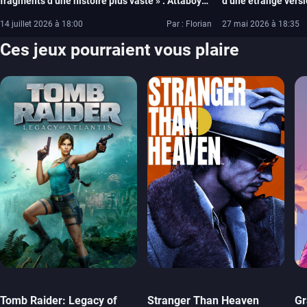
fragments d’une histoire plus vaste » : Attaboy
d’une étrange vers
Interactive nous livre les secrets du mystérieux
avec une nouvelle
14 juillet 2026 à 18:00
Par : Florian
27 mai 2026 à 18:35
Wonderfall
Ces jeux pourraient vous plaire
Tomb Raider: Legacy of
Stranger Than Heaven
Gr