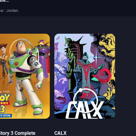
une
ar : Jordan
Story 3 Complete
CALX