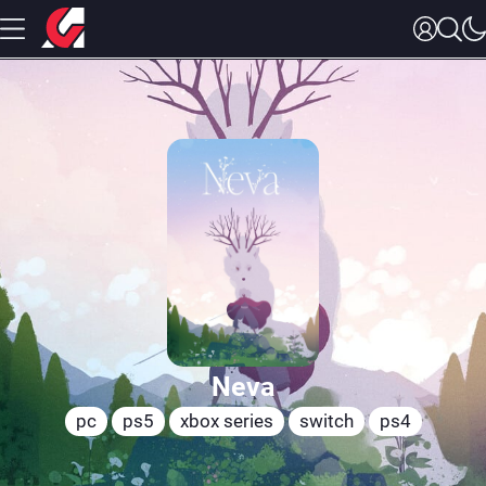
Neva
pc
ps5
xbox series
switch
ps4