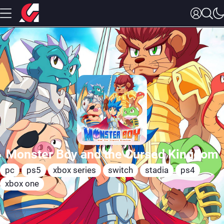
Monster Boy and the Cursed Kingdom
pc
ps5
xbox series
switch
stadia
ps4
xbox one