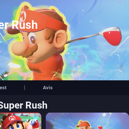
er Rush
est
Avis
 Super Rush