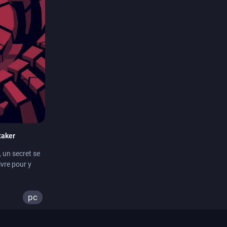
taker
, un secret se
ivre pour y
pc