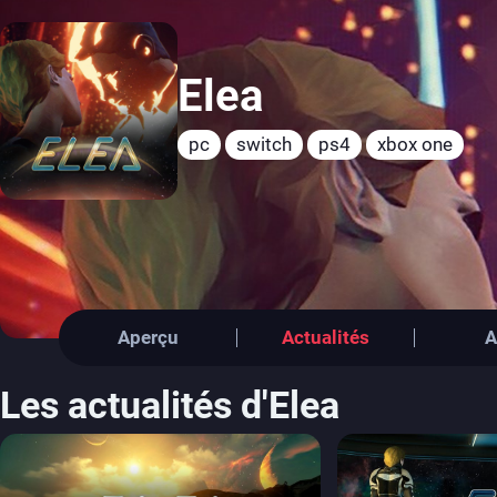
Elea
pc
switch
ps4
xbox one
Aperçu
Actualités
A
Les actualités d'Elea