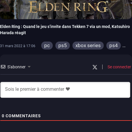
Elden Ring : Quand le jeu s’invite dans Tekken 7 via un mod, Katsuhiro
Harada réagit
pc
ps5
xbox series
ps4
31 mars 2022 à 17:06
xbox one
arcade
S'abonner
Se connecter
0
COMMENTAIRES