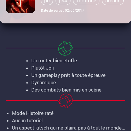
pc
ps4
xbox one
arcade
Date de sortie :
02/06/2017
Un roster bien étoffé
Plutôt Joli
Un gameplay prêt à toute épreuve
Dynamique
Des combats bien mis en scène
Mode Histoire raté
Aucun tutoriel
Un aspect kitsch qui ne plaira pas à tout le monde...