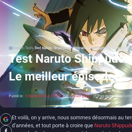
Accueil
Tests
Test Naruto Shippuden : Ultimate Ninja Storm 4 – Le meilleur 
Test Naruto Shippuden 
Le meilleur épisode ?
Publié le :
5 février 2016 à 19:55
Par :
Julien Blary
Pas de commentaire
Et voilà, on y arrive, nous sommes désormais au te
d’années, et tout porte à croire que
Naruto Shippude