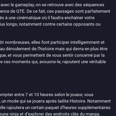
 avec le gameplay, on se retrouve avec des séquences
ésence de QTE. De ce fait, ces passages sont parfaitement
lés à une cinématique où il faudra enchaîner votre
 plus longs, notamment contre certains opposants ou
ôt nombreuses, elles font participer intelligemment et
 au déroulement de l’histoire mais qui devra en plus être
ue, et vous permettent de vous sentir concerné par la
de ces moments qui, avouons-le, rajoutent une véritable
compter entre 7 et 10 heures selon le joueur, vous
, un mode qui se jouera après ladite Histoire. Notamment
 elle rajoutera un certain paquet d’heures supplémentaires
eune ninja et d’explorer des endroits clés du manga.