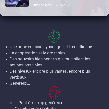
xbox one
Date de sortie :
17/09/2021
Une prise en main dynamique et très efficace
La coopération et le crossplay
Des pouvoirs bien pensés qui multiplient les
actions possibles
Des niveaux encore plus vastes, encore plus
verticaux
Généreux...
... Peut-être trop généreux
Des objectifs répétitifs