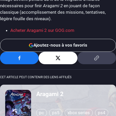
nécessaires pour finir
Aragami 2
en jouant de façon
classique (accomplissement des missions, tentatives,
légère fouille des niveaux).
Acheter Aragami 2 sur GOG.com
Ajoutez-nous à vos favoris
CET ARTICLE PEUT CONTENIR DES LIENS AFFILIÉS
Aragami 2
pc
ps5
xbox series
ps4