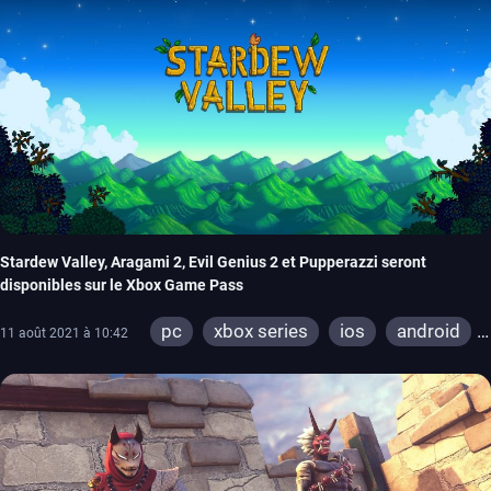
Stardew Valley, Aragami 2, Evil Genius 2 et Pupperazzi seront
disponibles sur le Xbox Game Pass
pc
xbox series
ios
android
11 août 2021 à 10:42
xbox one