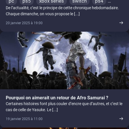
pc
ps5
xbox series
switch
ps4
De l’actualité, c’est le principe de cette chronique hebdomadaire.
xbox one
Chaque dimanche, on vous propose le [...]
20 janvier 2025 à 19:00
Pourquoi on aimerait un retour de Afro Samurai ?
Certaines histoires font plus couler d’encre que d’autres, et c’est le
cas de celle de Yasuke. Le [...]
19 janvier 2025 à 11:00