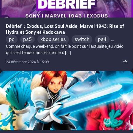
Débrief' : Exodus, Lost Soul Aside, Marvel 1943: Rise of
Hydra et Sony et Kadokawa
pc
ps5
xbox series
switch
ps4
Comme chaque week-end, on fait le point sur l’actualité jeu vidéo
xbox one
qui s’est tenue dans les derniers [...]
24 décembre 2024 à 15:09