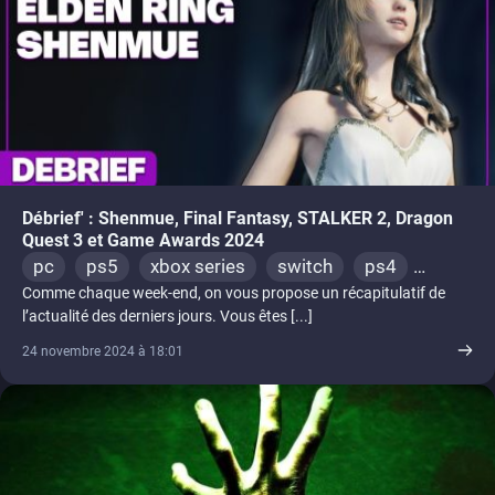
Débrief' : Shenmue, Final Fantasy, STALKER 2, Dragon
Quest 3 et Game Awards 2024
pc
ps5
xbox series
switch
ps4
Comme chaque week-end, on vous propose un récapitulatif de
xbox one
l’actualité des derniers jours. Vous êtes [...]
24 novembre 2024 à 18:01