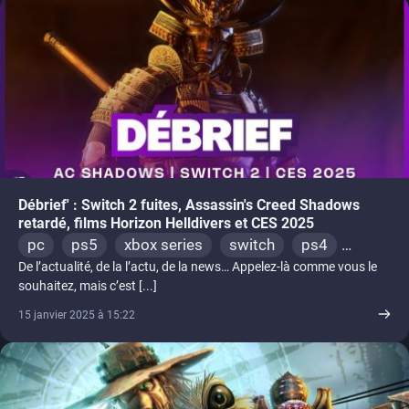
Débrief' : Switch 2 fuites, Assassin's Creed Shadows
retardé, films Horizon Helldivers et CES 2025
pc
ps5
xbox series
switch
ps4
De l’actualité, de la l’actu, de la news… Appelez-là comme vous le
xbox one
souhaitez, mais c’est [...]
15 janvier 2025 à 15:22