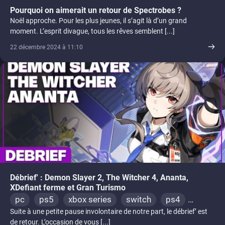
Pourquoi on aimerait un retour de Spectrobes ?
Noël approche. Pour les plus jeunes, il s’agit là d’un grand
moment. L’esprit divague, tous les rêves semblent [...]
22 décembre 2024 à 11:10
Débrief' : Demon Slayer 2, The Witcher 4, Ananta,
XDefiant ferme et Gran Turismo
pc
ps5
xbox series
switch
ps4
Suite à une petite pause involontaire de notre part, le débrief’ est
xbox one
de retour. L’occasion de vous [...]