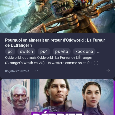
Pourquoi on aimerait un retour d'Oddworld : La Fureur
de L'Étranger ?
pc
switch
ps4
ps vita
xbox one
Oddworld, oui, mais Oddworld : La Fureur de L’Étranger
ps3
(Stranger’s Wrath en VO). Un western comme on en fait [...]
05 janvier 2025 à 13:57