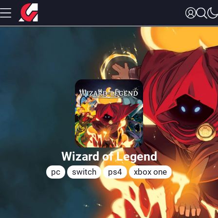
Wizard of Legend
pc
switch
ps4
xbox one