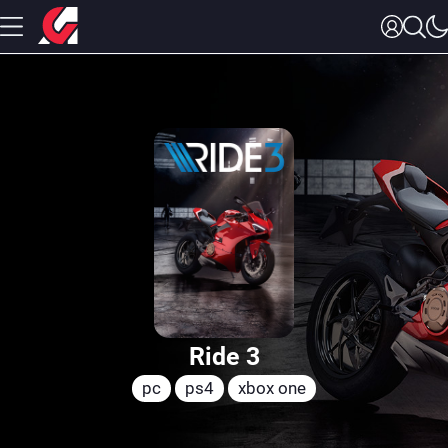
Ride 3
pc
ps4
xbox one