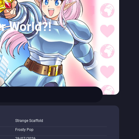
r World?!
Strange Scaffold
Frosty Pop
29/07/2026