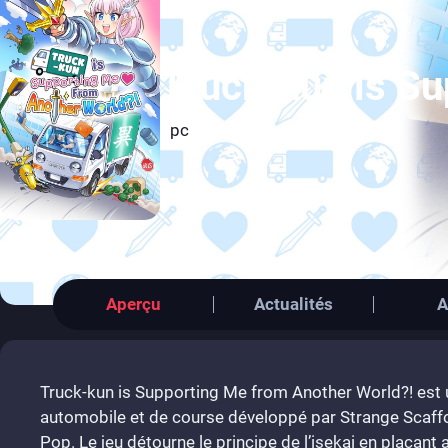
Truck-kun is Su
pc
Aperçu
Actualités
A
Truck-kun is Supporting Me from Another World?! est u
automobile et de course développé par Strange Scaffol
Pop. Le jeu détourne le principe de l’isekai en plaça