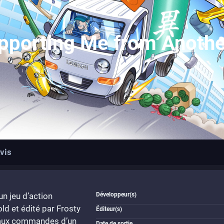
pporting Me from Anothe
vis
n jeu d’action
Développeur(s)
d et édité par Frosty
Éditeur(s)
nt aux commandes d’un
Date de sortie